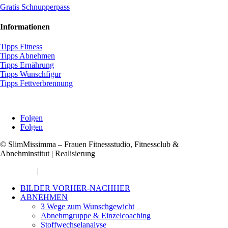
Gratis Schnupperpass
Informationen
Tipps Fitness
Tipps Abnehmen
Tipps Ernährung
Tipps Wunschfigur
Tipps Fettverbrennung
Folgen
Folgen
©
SlimMissimma – Frauen Fitnessstudio, Fitnessclub &
Abnehminstitut | Realisierung
Internetagentur FIVE8
Impressum
|
Datenschutz
BILDER VORHER-NACHHER
ABNEHMEN
3 Wege zum Wunschgewicht
Abnehmgruppe & Einzelcoaching
Stoffwechselanalyse