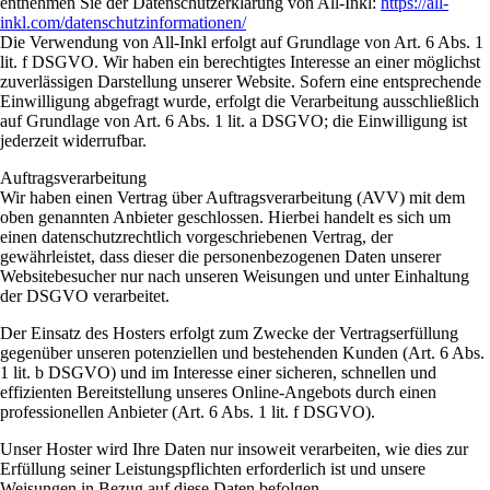
entnehmen Sie der Datenschutzerklärung von All-Inkl:
https://all-
inkl.com/datenschutzinformationen/
Die Verwendung von All-Inkl erfolgt auf Grundlage von Art. 6 Abs. 1
lit. f DSGVO. Wir haben ein berechtigtes Interesse an einer möglichst
zuverlässigen Darstellung unserer Website. Sofern eine entsprechende
Einwilligung abgefragt wurde, erfolgt die Verarbeitung ausschließlich
auf Grundlage von Art. 6 Abs. 1 lit. a DSGVO; die Einwilligung ist
jederzeit widerrufbar.
Auftragsverarbeitung
Wir haben einen Vertrag über Auftragsverarbeitung (AVV) mit dem
oben genannten Anbieter geschlossen. Hierbei handelt es sich um
einen datenschutzrechtlich vorgeschriebenen Vertrag, der
gewährleistet, dass dieser die personenbezogenen Daten unserer
Websitebesucher nur nach unseren Weisungen und unter Einhaltung
der DSGVO verarbeitet.
Der Einsatz des Hosters erfolgt zum Zwecke der Vertragserfüllung
gegenüber unseren potenziellen und bestehenden Kunden (Art. 6 Abs.
1 lit. b DSGVO) und im Interesse einer sicheren, schnellen und
effizienten Bereitstellung unseres Online-Angebots durch einen
professionellen Anbieter (Art. 6 Abs. 1 lit. f DSGVO).
Unser Hoster wird Ihre Daten nur insoweit verarbeiten, wie dies zur
Erfüllung seiner Leistungspflichten erforderlich ist und unsere
Weisungen in Bezug auf diese Daten befolgen.