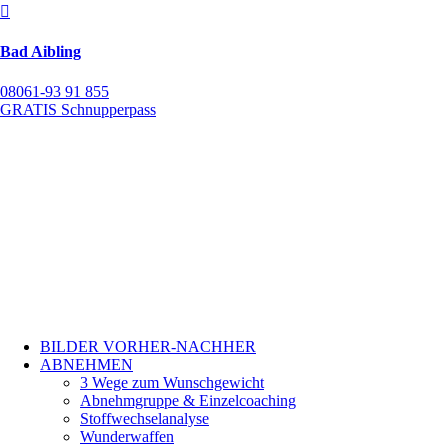

Bad Aibling
08061-93 91 855
GRATIS Schnupperpass
BILDER VORHER-NACHHER
ABNEHMEN
3 Wege zum Wunschgewicht
Abnehmgruppe & Einzelcoaching
Stoffwechselanalyse
Wunderwaffen