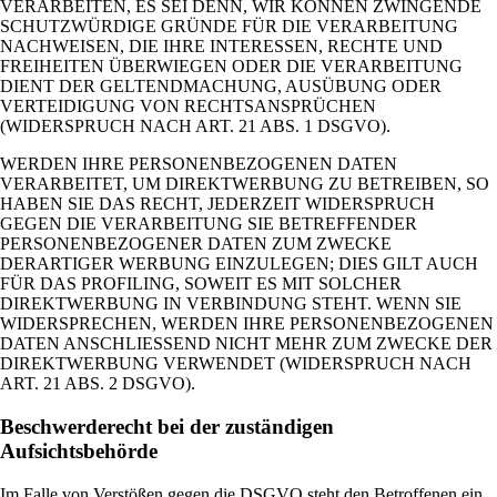
VERARBEITEN, ES SEI DENN, WIR KÖNNEN ZWINGENDE
SCHUTZWÜRDIGE GRÜNDE FÜR DIE VERARBEITUNG
NACHWEISEN, DIE IHRE INTERESSEN, RECHTE UND
FREIHEITEN ÜBERWIEGEN ODER DIE VERARBEITUNG
DIENT DER GELTENDMACHUNG, AUSÜBUNG ODER
VERTEIDIGUNG VON RECHTSANSPRÜCHEN
(WIDERSPRUCH NACH ART. 21 ABS. 1 DSGVO).
WERDEN IHRE PERSONENBEZOGENEN DATEN
VERARBEITET, UM DIREKTWERBUNG ZU BETREIBEN, SO
HABEN SIE DAS RECHT, JEDERZEIT WIDERSPRUCH
GEGEN DIE VERARBEITUNG SIE BETREFFENDER
PERSONENBEZOGENER DATEN ZUM ZWECKE
DERARTIGER WERBUNG EINZULEGEN; DIES GILT AUCH
FÜR DAS PROFILING, SOWEIT ES MIT SOLCHER
DIREKTWERBUNG IN VERBINDUNG STEHT. WENN SIE
WIDERSPRECHEN, WERDEN IHRE PERSONENBEZOGENEN
DATEN ANSCHLIESSEND NICHT MEHR ZUM ZWECKE DER
DIREKTWERBUNG VERWENDET (WIDERSPRUCH NACH
ART. 21 ABS. 2 DSGVO).
Beschwerderecht bei der zuständigen
Aufsichtsbehörde
Im Falle von Verstößen gegen die DSGVO steht den Betroffenen ein