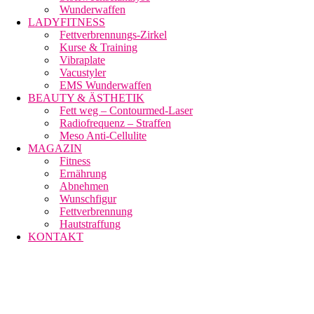
Wunderwaffen
LADYFITNESS
Fettverbrennungs-Zirkel
Kurse & Training
Vibraplate
Vacustyler
EMS Wunderwaffen
BEAUTY & ÄSTHETIK
Fett weg – Contourmed-Laser
Radiofrequenz – Straffen
Meso Anti-Cellulite
MAGAZIN
Fitness
Ernährung
Abnehmen
Wunschfigur
Fettverbrennung
Hautstraffung
KONTAKT