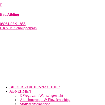

Bad Aibling
08061-93 91 855
GRATIS Schnupperpass
BILDER VORHER-NACHHER
ABNEHMEN
3 Wege zum Wunschgewicht
Abnehmgruppe & Einzelcoaching
Stoffwechselanalyse